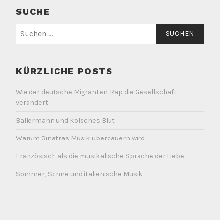
SUCHE
Suche
nach:
KÜRZLICHE POSTS
Wie der deutsche Migranten-Rap die Gesellschaft
verändert
Ballermann und kölsches Blut
Warum Sinatras Musik überdauern wird
Französisch als die musikalische Sprache der Liebe
Sommer, Sonne und italienische Musik